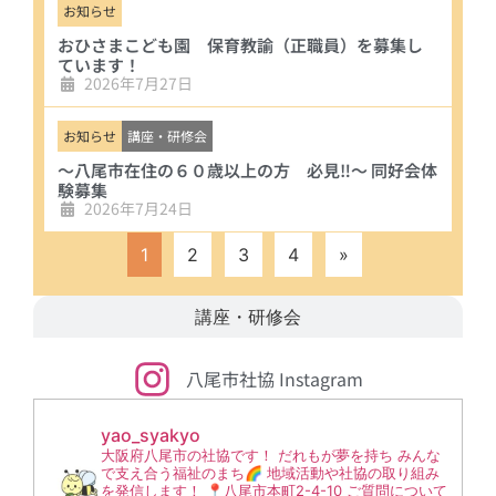
お知らせ
おひさまこども園 保育教諭（正職員）を募集し
ています！
2026年7月27日
お知らせ
講座・研修会
～八尾市在住の６０歳以上の方 必見‼～ 同好会体
験募集
2026年7月24日
1
2
3
4
»
講座・研修会
八尾市社協 Instagram
yao_syakyo
大阪府八尾市の社協です！
だれもが夢を持ち みんな
で支え合う福祉のまち🌈
地域活動や社協の取り組み
を発信します！
📍八尾市本町2-4-10
ご質問について