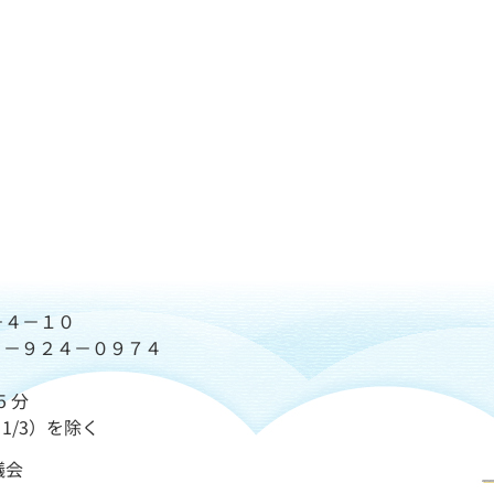
－４－１０
７２－９２４－０９７４
5 分
1/3）を除く
議会