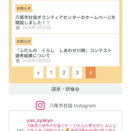
お知らせ
八尾市社協ボランティアセンターのホームページを
開設しました！！
2026年3月31日
お知らせ
『ふだんの くらし しあわせ川柳』コンテスト
選考結果について
2026年3月25日
«
1
2
3
4
講座・研修会
八尾市社協 Instagram
yao_syakyo
大阪府八尾市の社協です！
だれもが夢を持ち みんな
で支え合う福祉のまち🌈
地域活動や社協の取り組み